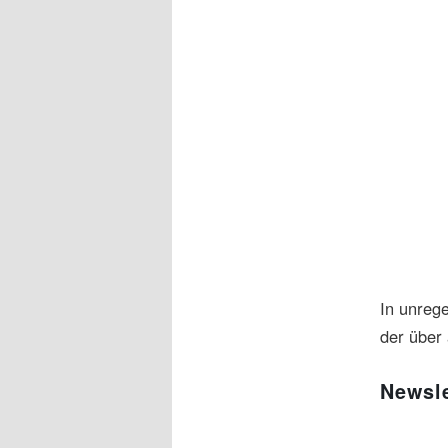
In unreg
der über 
Newsle