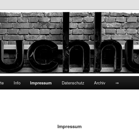
hhund
te
Info
Impressum
Datenschutz
Archiv
⇒
Impressum