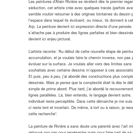
Les peintures d’Alain Rivière se révèlent dès le premier reg
séduction, cet artiste crée avec quelques tracés (parfois av
semble vouloir retourner à des origines lointaines du dessin 
l’espace dans lequel ils évoluent, ou mieux, ils donnent à ce
Arp. La peinture devient ici expression directe d’une pensée. 
s’attache pas à produire des lignes parfaites et bien dessinée
devient ici enjeu pictural.
L’artiste raconte: “Au début de cette nouvelle étape de peint
accumulation, et je voulais faire le chemin inverse, non pas 
évoluer sur la surface. Je voulais aller vers des limites san
souhaitais avec certains dessins m’opposer à ces associations, 
Et puis, peu à peu, j’ai abordé des constructions plus comp
dessinés. Mais je pense que la complexité était là dès le déb
simple de prime abord. Plus tard, j’ai abordé le recouvrement
lignes parallèles. Là, bien entendu, le langage devient autre,
individuel reste perceptible. Dans cette démarche je me suis é
ci reste lent et incertain. De même, à tort ou à raison, je res
cette recherche”.
La peinture de Rivière a sans doute une parenté avec l’art m
retrouvé non pas pour représenter mais pour faire part de sa 