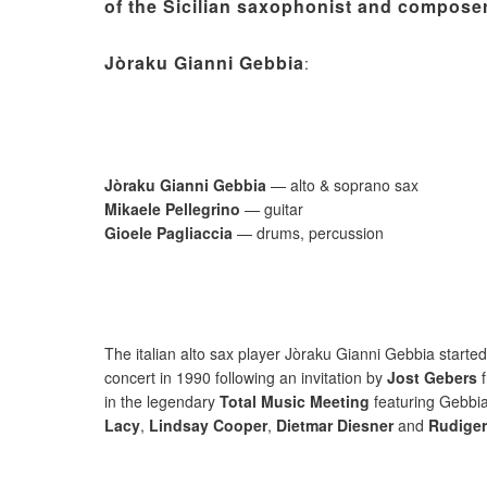
of the Sicilian saxophonist and compose
Jòraku Gianni Gebbia
:
Jòraku Gianni Gebbia
— alto & soprano sax
Mikaele Pellegrino
— guitar
Gioele Pagliaccia
— drums, percussion
The italian alto sax player Jòraku Gianni Gebbia started
concert in 1990 following an invitation by
Jost Gebers
f
in the legendary
Total Music Meeting
featuring Gebbia
Lacy
,
Lindsay Cooper
,
Dietmar Diesner
and
Rudiger