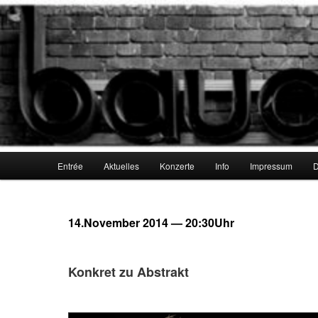
Zum
Zum
Galerie und Jazzkeller
primären
sekundären
Inhalt
Inhalt
springen
springen
Galerie bauchhund
Hauptmenü
Entrée
Aktuelles
Konzerte
Info
Impressum
D
14.November 2014 — 20:30Uhr
Konkret zu Abstrakt