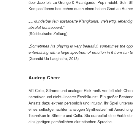
über Jazz bis zu Grunge & Avantgarde–Pop< reicht. Sein Sti
Kompositionen bestechen durch einen hohen Grad an Authenti
„
…wunderbar fein austarierte Klangkunst, vielseitig, lebendi
absolut konsequent.
”
(Süddeutsche Zeitung)
„
Sometimes his playing is very beautiful, sometimes the oppo
entertaining with a large spectrum of emotion in it from fun t
(Gearóid Ua Laoghaire, 2013)
Audrey Chen
:
Mit Cello, Stimme und analoger Elektronik vertieft sich Chens
narrativer und nicht–linearer Erzählkunst. Ein großer Bestandte
Ansatz dazu extrem persönlich und intuitiv. Ihr Spiel unters
eines selbstgemachten analogen Synthesizer mit Anordnungen
Techniken in Stimme und Cello. Sie erarbeitet eine Verbindu
einzigartigen persönlichen ekstatischen Sprache.