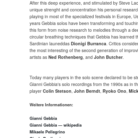
After this deep experience, and stimulated by Steve La
unique strenght and concentration his personal resear
playing in most of the specialized festivals in Europe, 
years Gebbia solos have been transforming and touchin
this form from noise research to melodies through a de
circular breathing techniques that Gebbia has learned t
Sardinian launeddas
Dionigi Burranca
. Critics consid
the most interesting of the second generation of improvi
artists as
Ned Rothenberg
, and
John Butcher
.
Today many players in the solo scene declared to be st
Gianni Gebbia′s solo recordings from the 1990s as in th
player
Colin Stetson
,
John Berndt
,
Ryoko Ono
,
Mick
Weitere Informationen:
Gianni Gebbia
Gianni Gebbia — wikipedia
Mikaele Pellegrino