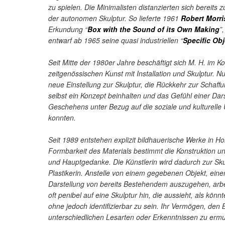
zu spielen. Die Minimalisten distanzierten sich berei
der autonomen Skulptur. So lieferte 1961
Robert Morri
Erkundung “
Box with the Sound of its Own Making
”
entwarf ab 1965 seine quasi industriellen “
Specific Obj
Seit Mitte der 1980er Jahre beschäftigt sich M. H. im Ko
zeitgenössischen Kunst mit Installation und Skulptur. 
neue Einstellung zur Skulptur, die Rückkehr zur Schaff
selbst ein Konzept beinhalten und das Gefühl einer Dar
Geschehens unter Bezug auf die soziale und kulturell
konnten.
Seit 1989 entstehen explizit bildhauerische Werke in Ho
Formbarkeit des Materials bestimmt die Konstruktion u
und Hauptgedanke. Die Künstlerin wird dadurch zur Sku
Plastikerin. Anstelle von einem gegebenen Objekt, eine
Darstellung von bereits Bestehendem auszugehen, arbei
oft penibel auf eine Skulptur hin, die aussieht, als könnt
ohne jedoch identifizierbar zu sein. Ihr Vermögen, den 
unterschiedlichen Lesarten oder Erkenntnissen zu erm