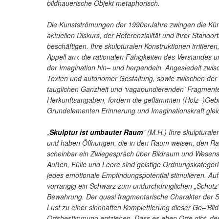
bildhauerische Objekt metaphorisch.
Die Kunstströmungen der 1990erJahre zwingen die Küns
aktuellen Diskurs, der Referenzialität und ihrer Stando
beschäftigen. Ihre skulpturalen Konstruktionen irritiere
Appell an< die rationalen Fähigkeiten des Verstandes un
der Imagination hin– und herpendeln. Angesiedelt zwisc
Texten und autonomer Gestaltung, sowie zwischen der V
tauglichen Ganzheit und ‘vagabundierenden’ Fragment
Herkunftsangaben, fordern die geflämmten (Holz–)Geb
Grundelementen Erinnerung und Imaginationskraft gle
„
Skulptur ist umbauter Raum
” (M.H.) Ihre skulptural
und haben Öffnungen, die in den Raum weisen, den R
scheinbar ein Zwiegespräch über Bildraum und Wesens
Außen, Fülle und Leere sind geistige Ordnungskategor
jedes emotionale Empfindungspotential stimulieren. Au
vorrangig ein Schwarz zum undurchdringlichen „Schutz
Bewahrung. Der quasi fragmentarische Charakter der Sk
Lust zu einer sinnhaften Komplettierung dieser Ge–‘Bilde
Ortsbestimmung entziehen. Dass es eben Orte gibt, dere