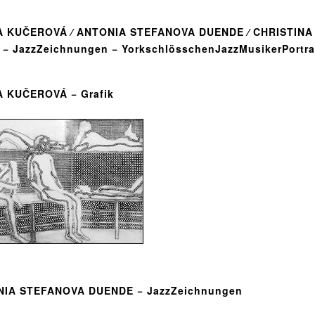
 KUČEROVÁ ⁄ ANTONIA STEFANOVA DUENDE ⁄ CHRISTINA
k − JazzZeichnungen − YorkschlösschenJazzMusikerPortra
 KUČEROVÁ − Grafik
IA STEFANOVA DUENDE − JazzZeichnungen