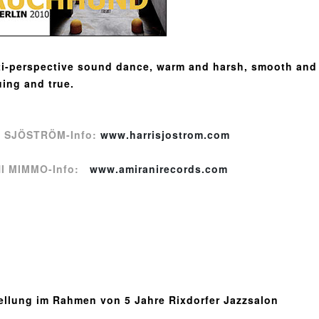
ti-perspective sound dance, warm and harsh, smooth and 
uing and true.
 SJÖSTRÖM-Info:
www.harrisjostrom.com
I MIMMO-Info:
www.amiranirecords.com
ellung im Rahmen von 5 Jahre Rixdorfer Jazzsalon