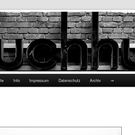
hhund
te
Info
Impressum
Datenschutz
Archiv
⇒