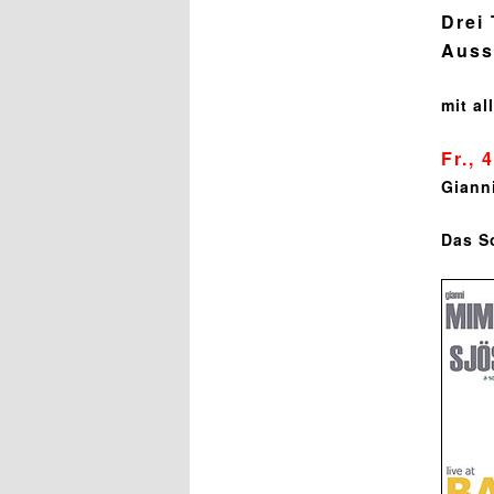
Drei
Auss
mit a
Fr., 
Giann
Das S