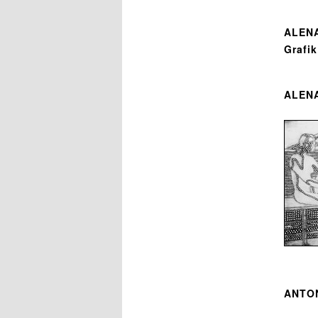
ALENA
Grafi
ALENA
ANTON