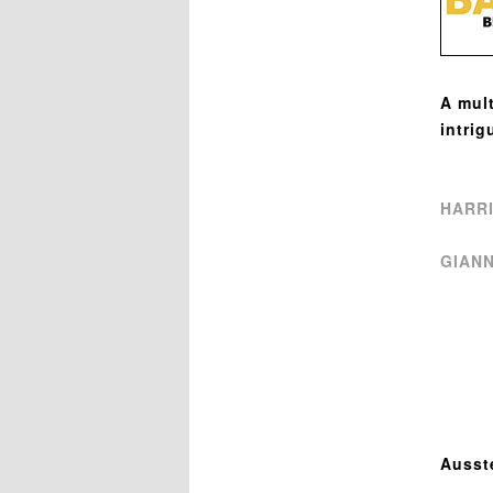
A mul
intrig
HARRI
GIANN
Ausst