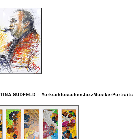
TINA SUDFELD − YorkschlösschenJazzMusikerPortraits