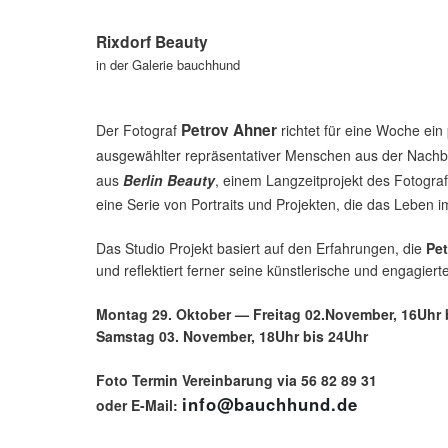
Rixdorf Beauty
in der Galerie bauchhund
Petrov Ahner
Der Fotograf
richtet für eine Woche ein 
ausgewählter repräsentativer Menschen aus der Nachb
aus
Berlin Beauty
, einem Langzeitprojekt des Fotogr
eine Serie von Portraits und Projekten, die das Leben i
Das Studio Projekt basiert auf den Erfahrungen, die
Pe
und reflektiert ferner seine künstlerische und engagierte 
Montag 29. Oktober — Freitag 02.November, 16Uhr 
Samstag 03. November, 18Uhr bis 24Uhr
Foto Termin Vereinbarung via 56 82 89 31
info@bauchhund.de
oder E-Mail: