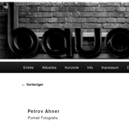
Zum
Galerie und Jazzkeller
primären
Inhalt
springen
Galerie bauchhund
Hauptmenü
Entrée
Aktuelles
Konzerte
Info
Impressum
D
Beitragsnavigation
←
Vorheriger
Petrov Ahner
Portrait Fotografie