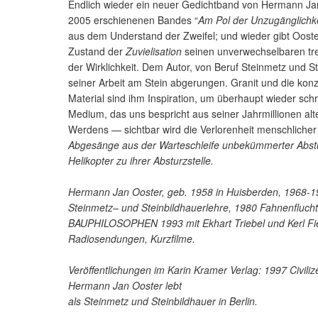
Endlich wieder ein neuer Gedichtband von Hermann Jan 
2005 erschienenen Bandes “
Am Pol der Unzugänglichke
aus dem Understand der Zweifel; und wieder gibt Oost
Zustand der
Zuvielisation
seinen unverwechselbaren t
der Wirklichkeit. Dem Autor, von Beruf Steinmetz und St
seiner Arbeit am Stein abgerungen. Granit und die konz
Material sind ihm Inspiration, um überhaupt wieder sch
Medium, das uns bespricht aus seiner Jahrmillionen al
Werdens — sichtbar wird die Verlorenheit menschlicher E
Abgesänge aus der Warteschleife unbekümmerter Abstür
Helikopter zu ihrer Absturzstelle.
Hermann Jan Ooster, geb. 1958 in Huisberden, 1968-197
Steinmetz– und Steinbildhauerlehre, 1980 Fahnenfluch
BAUPHILOSOPHEN 1993 mit Ekhart Triebel und Kerl Fi
Radiosendungen, Kurzfilme.
Veröffentlichungen im Karin Kramer Verlag: 1997
Civiliz
Hermann Jan Ooster lebt
als Steinmetz und Steinbildhauer in Berlin.