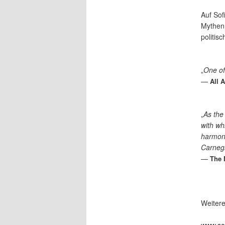
Auf Sof
Mythen 
politis
„
One of
—
All 
„
As the
with wh
harmon
Carnegi
—
The 
Weitere