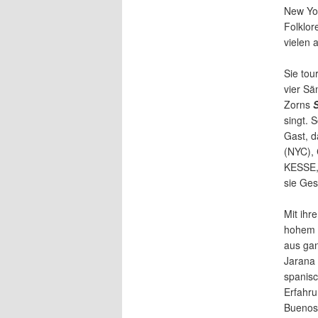
New Yor
Folklor
vielen 
Sie tou
vier S
Zorns
singt. 
Gast, d
(NYC), 
KESSE, 
sie Ges
Mit ihr
hohem k
aus gan
Jarana 
spanisc
Erfahru
Buenos 