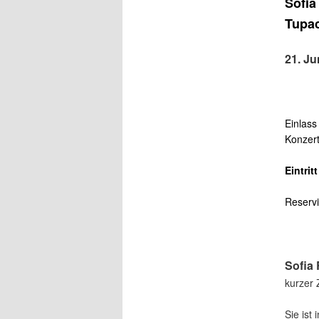
Sofia
Tupac
21. Ju
Einlass
Konzer
Eintrit
Reservi
Sofia 
kurzer 
Sie ist