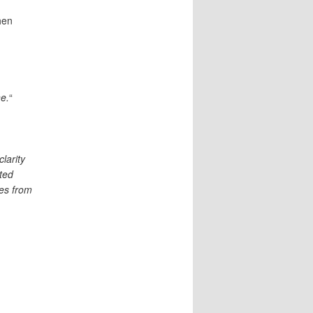
hen
e.
“
larity
ted
es from