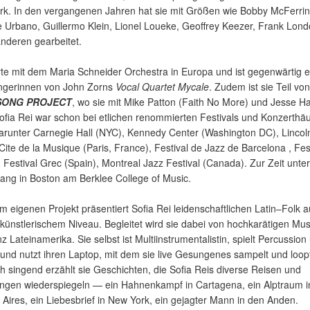
k. In den vergangenen Jahren hat sie mit Größen wie Bobby McFerrin
e Urbano, Guillermo Klein, Lionel Loueke, Geoffrey Keezer, Frank Lon
anderen gearbeitet.
rte mit dem Maria Schneider Orchestra in Europa und ist gegenwärtig e
ängerinnen von John Zorns
Vocal Quartet Mycale
. Zudem ist sie Teil vo
SONG PROJECT
, wo sie mit Mike Patton (Faith No More) und Jesse Ha
Sofia Rei war schon bei etlichen renommierten Festivals und Konzerthä
arunter Carnegie Hall (NYC), Kennedy Center (Washington DC), Lincol
Cite de la Musique (Paris, France), Festival de Jazz de Barcelona , Fes
Festival Grec (Spain), Montreal Jazz Festival (Canada). Zur Zeit unter
ang in Boston am Berklee College of Music.
em eigenen Projekt präsentiert Sofia Rei leidenschaftlichen Latin–Folk a
ünstlerischem Niveau. Begleitet wird sie dabei von hochkarätigen Mus
z Lateinamerika. Sie selbst ist Multiinstrumentalistin, spielt Percussion
und nutzt ihren Laptop, mit dem sie live Gesungenes sampelt und loopt
h singend erzählt sie Geschichten, die Sofia Reis diverse Reisen und
ngen wiederspiegeln — ein Hahnenkampf in Cartagena, ein Alptraum i
Aires, ein Liebesbrief in New York, ein gejagter Mann in den Anden.