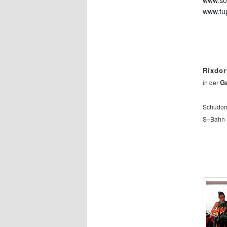
www.so
www.tu
Rixdor
Ga
in der
Schudoma
S–Bahn S