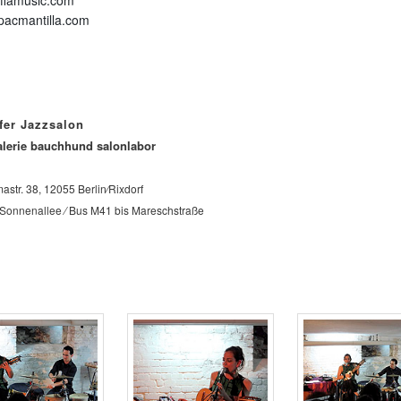
fiamusic.com
pacmantilla.com
fer Jazzsalon
lerie bauchhund salonlabor
str. 38, 12055 Berlin⁄Rixdorf
onnenallee ⁄ Bus M41 bis Mareschstraße