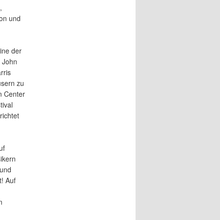
,
don und
ine der
n John
rris
usern zu
n Center
tival
richtet
uf
ikern
 und
! Auf
n