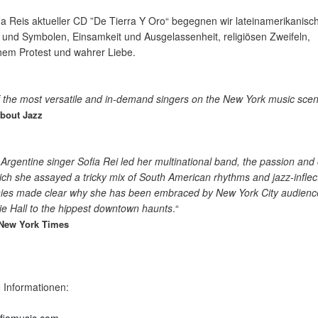
ia Reis aktueller CD ”De Tierra Y Oro“ begegnen wir lateinamerikanisc
und Symbolen, Einsamkeit und Ausgelassenheit, religiösen Zweifeln,
chem Protest und wahrer Liebe.
 the most versatile and in-demand singers on the New York music scen
About Jazz
 Argentine singer Sofia Rei led her multinational band, the passion and c
ich she assayed a tricky mix of South American rhythms and jazz-inflec
ies made clear why she has been embraced by New York City audienc
e Hall to the hippest downtown haunts
.“
New York Times
 Informationen: