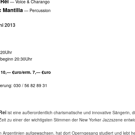
 Rei
— Voice & Charango
 Mantilla
— Percussion
ni 2013
 20Uhr
tbeginn 20:30Uhr
t 10,— €uro/erm. 7,— €uro
erung: 030 / 56 82 89 31
Rei
ist eine außerordentlich charismatische und innovative Sängerin, di
Zeit zu einer der wichtigsten Stimmen der New Yorker Jazzszene entwic
 in Argentinien aufgewachsen, hat dort Operngesang studiert und lebt he