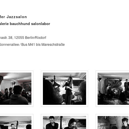
fer Jazzsalon
lerie bauchhund salonlabor
str. 38, 12055 Berlin⁄Rixdorf
onnenallee ⁄ Bus M41 bis Mareschstraße