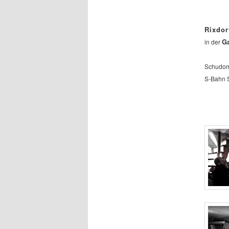
Rixdor
Ga
in der
Schudoma
S-Bahn S