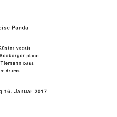
eise Panda
Küster
vocals
Seeberger
piano
 Tiemann
bass
er
drums
 16. Januar 2017