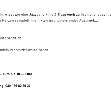
 ihr wisst wie eine Jazzband klingt? Traut euch zu irren und lauscht 
n Herzen verspielt, Instinkten treu, pulsierender Ausdruck…
weisepanda.de
oundcloud.com/der-weise-panda
,–– €uro bis 10,–– €uro
g: 030 / 56 82 89 31