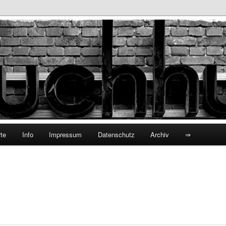
hhund
te
Info
Impressum
Datenschutz
Archiv
⇒