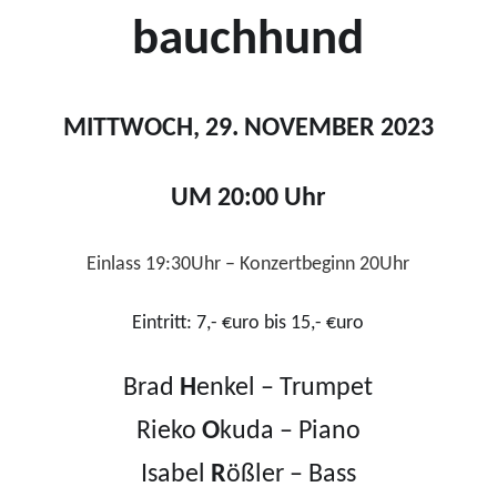
b
auchhund
MITTWOCH, 29. NOVEMBER 2023
UM 20:00 Uhr
Einlass 19:30Uhr – Konzertbeginn 20Uhr
Eintritt: 7,- €uro bis 15,- €uro
Brad
H
enkel – Trumpet
Rieko
O
kuda – Piano
Isabel
R
ößler – Bass