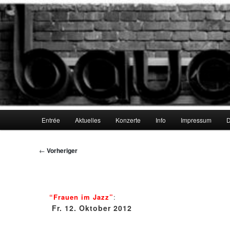
Zum
Galerie und Jazzkeller
primären
Inhalt
springen
Galerie bauchhund
Hauptmenü
Entrée
Aktuelles
Konzerte
Info
Impressum
D
Beitragsnavigation
←
Vorheriger
“Frauen im Jazz”
:
Fr. 12. Oktober 2012