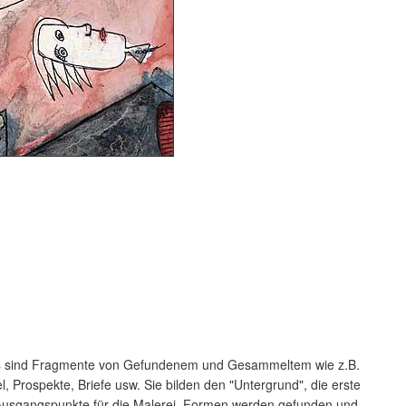
ins sind Fragmente von Gefundenem und Gesammeltem wie z.B.
l, Prospekte, Briefe usw. Sie bilden den "Untergrund", die erste
Ausgangspunkte für die Malerei. Formen werden gefunden und