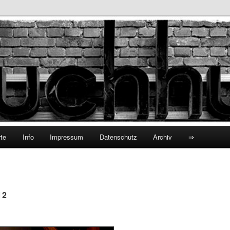
hhund
te
Info
Impressum
Datenschutz
Archiv
⇒
12