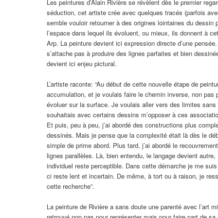
Les peintures d’Alain Rivière se révèlent dès le premier reg
séduction, cet artiste crée avec quelques tracés (parfois av
semble vouloir retourner à des origines lointaines du dessin 
l’espace dans lequel ils évoluent, ou mieux, ils donnent à ce
Arp. La peinture devient ici expression directe d’une pensée. 
s’attache pas à produire des lignes parfaites et bien dessinée
devient ici enjeu pictural.
L’artiste raconte: “Au début de cette nouvelle étape de peint
accumulation, et je voulais faire le chemin inverse, non pas 
évoluer sur la surface. Je voulais aller vers des limites san
souhaitais avec certains dessins m’opposer à ces associations, 
Et puis, peu à peu, j’ai abordé des constructions plus comp
dessinés. Mais je pense que la complexité était là dès le déb
simple de prime abord. Plus tard, j’ai abordé le recouvrement
lignes parallèles. Là, bien entendu, le langage devient autre,
individuel reste perceptible. Dans cette démarche je me suis é
ci reste lent et incertain. De même, à tort ou à raison, je res
cette recherche”.
La peinture de Rivière a sans doute une parenté avec l’art m
retrouvé non pas pour représenter mais pour faire part de sa 