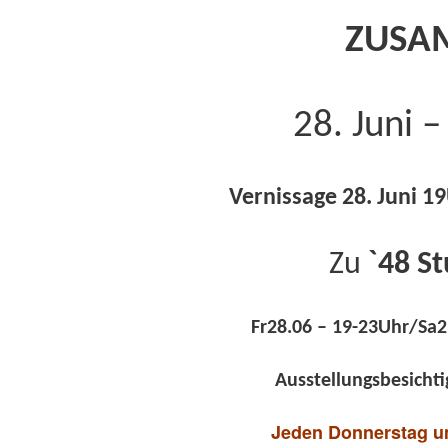
ZUSA
28. Juni 
Vernissage 28. Juni 1
Z
u
`48 S
Fr28.06 – 19-23Uhr/Sa2
Ausstellungsbesicht
Jeden Donnerstag um 