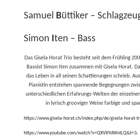
Samuel
B
üttiker – Schlagzeu
Simon
I
ten – Bass
Das Gisela Horat Trio besteht seit dem Frühling 20
Bassist Simon Iten zusammen mit Gisela Horat. Da
das Leben in all seinen Schattierungen schrieb. A
Pianistin entstehen spannende Begegnungen zwisc
unterschiedlichen Erfahrungs-Welten der einzelnen
in lyrisch grooviger Weise farbige und s
https://www.gisela-horat.ch/index.php/de/gisela-horat-tr
https://www.youtube.com/watch?v=QXV8YdWnILQ&t=3
s