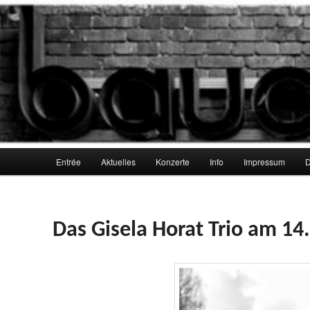
Zum
Zum
Galerie und Jazzkeller
primären
sekundären
Inhalt
Inhalt
springen
springen
Galerie bauchhund
Hauptmenü
Entrée
Aktuelles
Konzerte
Info
Impressum
D
Das Gisela Horat Trio
am 14.