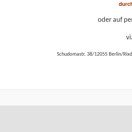
durch
oder auf pe
vi
Schudomastr. 38/12055 Berlin/Rixd