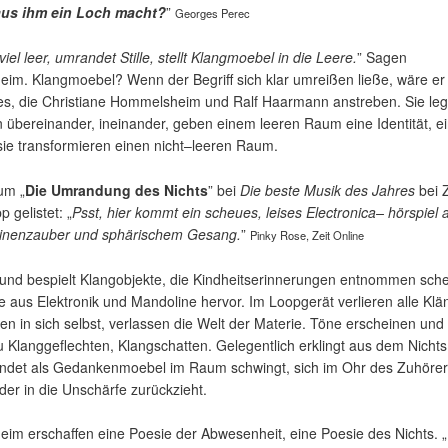
aus ihm ein Loch macht?
”
Georges Perec
iel leer, umrandet Stille, stellt Klangmoebel in die Leere.
” Sagen
. Klangmoebel? Wenn der Begriff sich klar umreißen ließe, wäre er 
t es, die Christiane Hommelsheim und Ralf Haarmann anstreben. Sie le
n übereinander, ineinander, geben einem leeren Raum eine Identität, e
ie transformieren einen nicht–leeren Raum.
um „
Die Umrandung des Nichts
” bei
Die beste Musik des Jahres
bei Z
 gelistet: „
Psst, hier kommt ein scheues, leises Electronica– hörspiel 
linenzauber und sphärischem Gesang.
”
Pinky Rose, Zeit Online
nd bespielt Klangobjekte, die Kindheitserinnerungen entnommen sche
 aus Elektronik und Mandoline hervor. Im Loopgerät verlieren alle Klä
en in sich selbst, verlassen die Welt der Materie. Töne erscheinen und
 Klanggeflechten, Klangschatten. Gelegentlich erklingt aus dem Nicht
lendet als Gedankenmoebel im Raum schwingt, sich im Ohr des Zuhöre
der in die Unschärfe zurückzieht.
 erschaffen eine Poesie der Abwesenheit, eine Poesie des Nichts. „