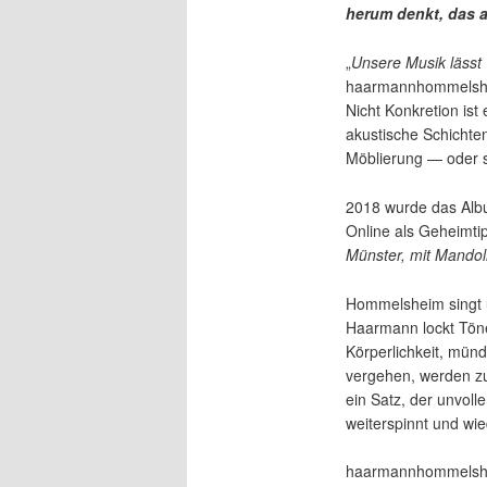
herum denkt, das 
„
Unsere Musik lässt v
haarmannhommelsheim
Nicht Konkretion is
akustische Schichte
Möblierung — oder s
2018 wurde das Alb
Online als Geheimtipp
Münster, mit Mando
Hommelsheim singt u
Haarmann lockt Töne
Körperlichkeit, münd
vergehen, werden zu
ein Satz, der unvol
weiterspinnt und wie
haarmannhommelsheim