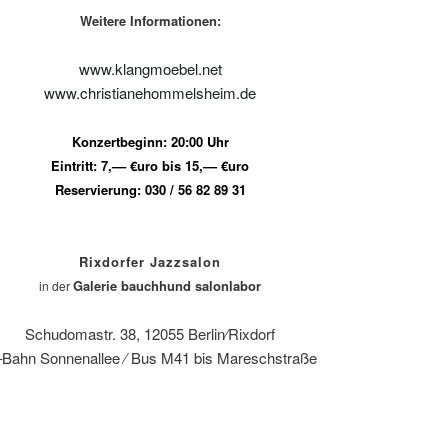
Weitere Informationen:
www.klangmoebel.net
www.christianehommelsheim.de
Konzertbeginn: 20:00 Uhr
Eintritt: 7,–– €uro bis 15,–– €uro
Reservierung: 030 / 56 82 89 31
Rixdorfer Jazzsalon
Galerie bauchhund salonlabor
in der
Schudomastr. 38, 12055 Berlin⁄Rixdorf
Bahn Sonnenallee ⁄ Bus M41 bis Mareschstraße