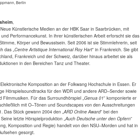
ippmann, Berlin
lsheim
,
e Neue Künstlerische Medien an der HBK Saar in Saarbrücken, mit
nd Performancekunst. In ihrer künstlerischen Arbeit erforscht sie das
timme, Körper und Bewusstsein. Seit 2006 ist sie Stimmlehrerin, seit
h das „
Centre Artistique International Roy Hart
” in Frankreich. Sie gibt
hland, Frankreich und der Schweiz, darüber hinaus arbeitet sie als
duktionen in den Bereichen Tanz und Theater.
e Elektronische Komposition an der Folkwang Hochschule in Essen. Er
ige Hörspielsoundtracks für den WDR und andere ARD–Sender sowie
d Filmmusiken. Für das Surroundhörspiel „
Genua 01
” komponierte er
schließlich mit O–Tönen und Soundscapes von den Ausschreitungen
1. Das Stück gewann 2004 den „
ARD Online Award
” bei den
Seine letzte Hörspielproduktion „
Auch Deutsche unter den Opfern
”
ung, Komposition und Regie) handelt von den NSU–Morden und hat in
 Aufsehen gesorgt.