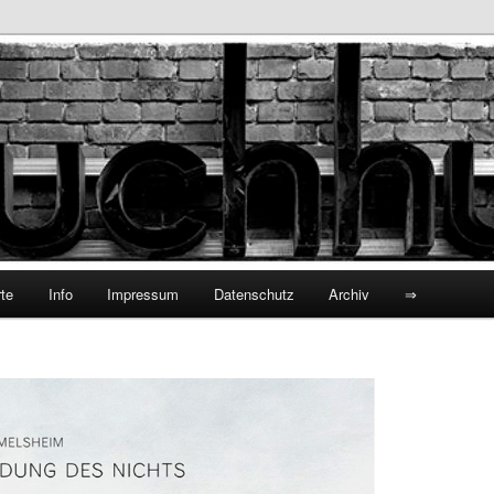
hhund
te
Info
Impressum
Datenschutz
Archiv
⇒