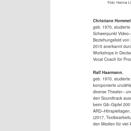
Foto: Hanna L
Christiane Homme
geb. 1970, studiert
Schwerpunkt Video– u
Beziehungsfeld von S
2010 anerkannt durc
Workshops in Deutsc
Vocal Coach für Pro
Ralf Haarmann
,
geb. 1970, studiert
komponierte unzähl
diverse Theater– un
den Soundtrack aus
beim G8–Gipfel 200
ARD–Hörspieltagen. 
(2017, Textbearbeit
den Medien für viel