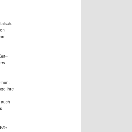
falsch.
gen
ine
eit–
aus
inen.
nge ihre
s auch
rs
Wie